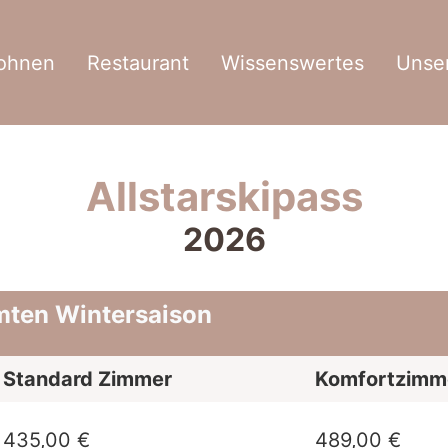
ohnen
Restaurant
Wissenswertes
Unser
Allstarskipass
2026
mten Wintersaison
Standard Zimmer
Komfortzimm
435,00 €
489,00 €