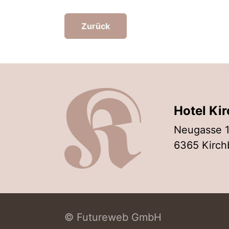
Zurück
Hotel Kir
Neugasse 
6365 Kirchb
©
Futureweb GmbH